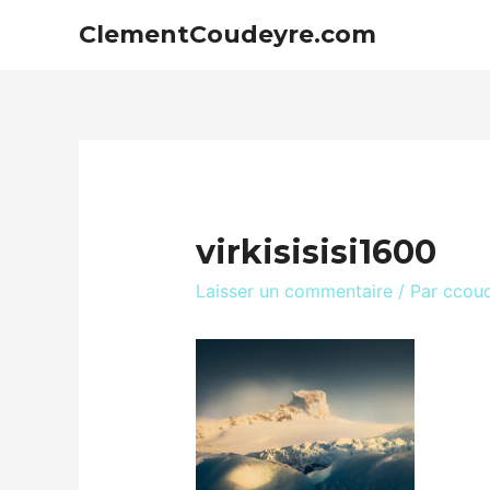
ClementCoudeyre.com
virkisisisi1600
Laisser un commentaire
/ Par
ccou