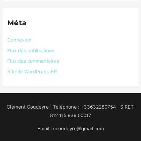
Méta
Connexion
Flux des publications
Flux des commentaires
Site de WordPress-FR
Clément Coudeyre | Téléphone : +33632280754 | SIRET:
812 115 939 00017
Email :
ccoudeyre@gmail.com