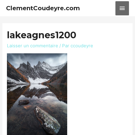
ClementCoudeyre.com
lakeagnes1200
Laisser un commentaire
/ Par
ccoudeyre