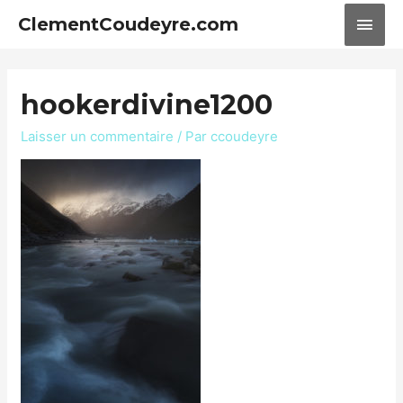
ClementCoudeyre.com
hookerdivine1200
Laisser un commentaire
/ Par
ccoudeyre