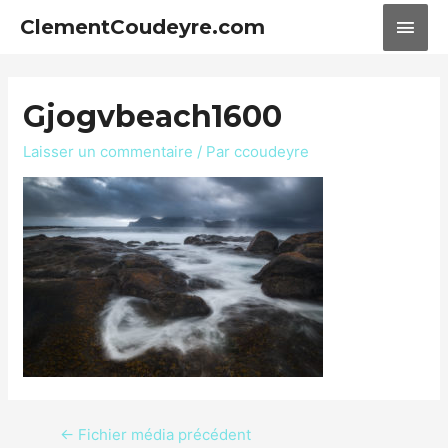
ClementCoudeyre.com
Gjogvbeach1600
Laisser un commentaire
/ Par
ccoudeyre
←
Fichier média précédent